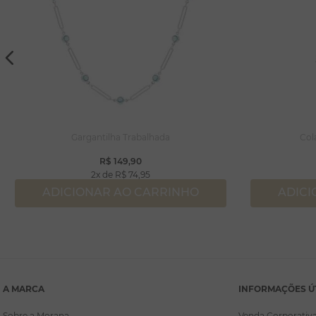
Gargantilha Trabalhada
Col
R$
149
,
90
2
R$
74
,
95
ADICIONAR AO CARRINHO
ADICI
A MARCA
INFORMAÇÕES Ú
Sobre a Morana
Venda Corporativ