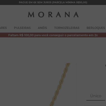
PAGUE EM 6X SEM JUROS (PARCELA MÍNIMA R$50,00)
TERMOS MAIS BUSCADOS
ARES
PULSEIRAS
ANÉIS
TORNOZELEIRAS
BERLOQUES
1
º
brincos
Faltam R$ 100,00 para você conseguir o parcelamento em 2x
2
º
colar duplo
3
º
pulseiras
4
º
colar coração
5
º
filhos
6
º
argola
7
º
nossa senhora
8
º
pérola
Único
9
º
escapulário
10
º
conjuntos