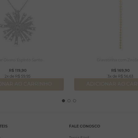
ar Divino Espírito Santo
Gravatinha com Zircô
R$
119
,
90
R$
169
,
90
2
R$
59
,
95
3
R$
56
,
63
ONAR AO CARRINHO
ADICIONAR AO CA
TEIS
FALE CONOSCO
a
Troca Fácil