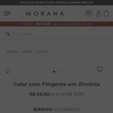
PAGUE EM 6X SEM JUROS (PARCELA MÍNIMA R$50,00)
Faltam
R$ 100,00
para você parcelar em 2x
Pesquisar
TERMOS MAIS BUSCADOS
Colar
Curto
1
º
brincos
2
º
colar duplo
3
º
pulseiras
4
º
colar coração
Colar com Pingente em Zircônia
5
º
filhos
R$
59
,
90
1
R$
59
,
90
6
º
nossa senhora
7
º
argola
BANHO
:
DOURADO