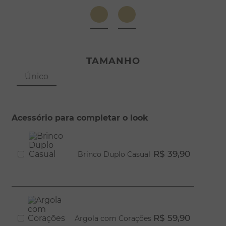
8
º
pérola
9
º
escapulário
10
º
colar
TAMANHO
Único
Acessório para completar o look
R$ 39,90
Brinco Duplo Casual
R$ 59,90
Argola com Corações