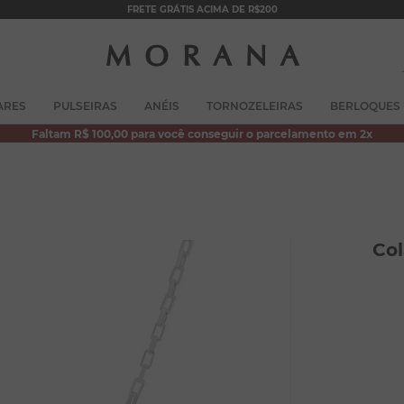
FRETE GRÁTIS ACIMA DE R$200
TERMOS MAIS BUSCADOS
ARES
PULSEIRAS
ANÉIS
TORNOZELEIRAS
BERLOQUES
1
º
brincos
Faltam R$ 100,00 para você conseguir o parcelamento em 2x
2
º
colar duplo
3
º
pulseiras
4
º
colar coração
5
º
filhos
Col
6
º
argola
7
º
nossa senhora
8
º
pérola
9
º
escapulário
10
º
conjuntos