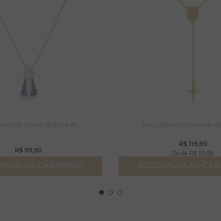
ente de Nossa Senhora de
Terço Nossa Senhora de A
R$
119
,
90
R$
99
,
90
2
R$
59
,
95
ONAR AO CARRINHO
ADICIONAR AO CA