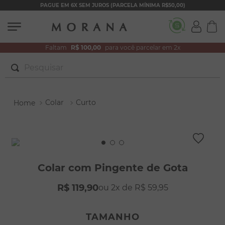
PAGUE EM 6X SEM JUROS (PARCELA MÍNIMA R$50,00)
Faltam
R$ 100,00
para você parcelar em 2x
Pesquisar
TERMOS MAIS BUSCADOS
Colar
Curto
1
º
brincos
2
º
colar duplo
3
º
pulseiras
4
º
colar coração
Colar com Pingente de Gota
5
º
filhos
R$
119
,
90
2
R$
59
,
95
6
º
nossa senhora
7
º
argola
TAMANHO