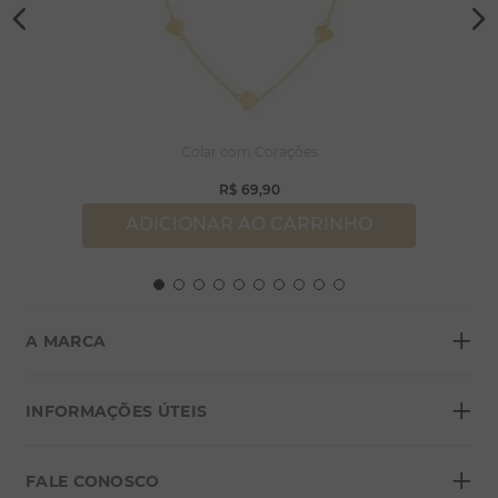
Colar com Corações
R$
69
,
90
ADICIONAR AO CARRINHO
+
A MARCA
+
Sobre a Morana
INFORMAÇÕES ÚTEIS
Lojas
+
Blog
FALE CONOSCO
Seja um franqueado