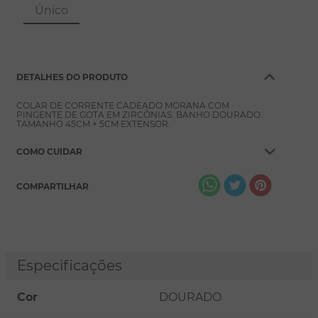
8
º
pérola
Único
9
º
escapulário
10
º
colar
DETALHES DO PRODUTO
COLAR DE CORRENTE CADEADO MORANA COM
PINGENTE DE GOTA EM ZIRCÔNIAS. BANHO DOURADO.
TAMANHO 45CM + 5CM EXTENSOR.
COMO CUIDAR
COMPARTILHAR
Especificações
Cor
DOURADO