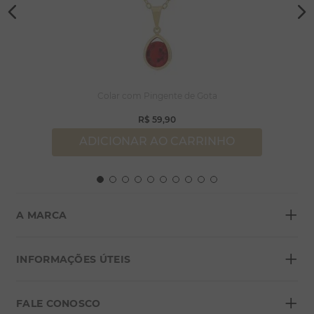
Colar com Pingente de Gota
R$
59
,
90
ADICIONAR AO CARRINHO
+
A MARCA
+
Sobre a Morana
INFORMAÇÕES ÚTEIS
Lojas
+
Blog
FALE CONOSCO
Seja um franqueado