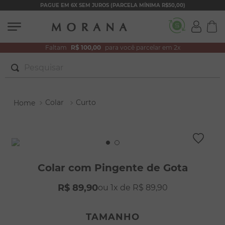
PAGUE EM 6X SEM JUROS (PARCELA MÍNIMA R$50,00)
Faltam
R$ 100,00
para você parcelar em 2x
Pesquisar
TERMOS MAIS BUSCADOS
Colar
Curto
1
º
brincos
2
º
colar duplo
3
º
pulseiras
4
º
colar coração
Colar com Pingente de Gota
5
º
filhos
R$
89
,
90
1
R$
89
,
90
6
º
nossa senhora
7
º
pérola
TAMANHO