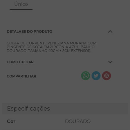
8
º
conjuntos
Único
9
º
escapulário
10
º
colar
DETALHES DO PRODUTO
COLAR DE CORRENTE VENEZIANA MORANA COM
PINGENTE DE GOTA EM ZIRCÔNIA AZUL. BANHO
DOURADO. TAMANHO 40CM + 5CM EXTENSOR.
COMO CUIDAR
COMPARTILHAR
Especificações
Cor
DOURADO