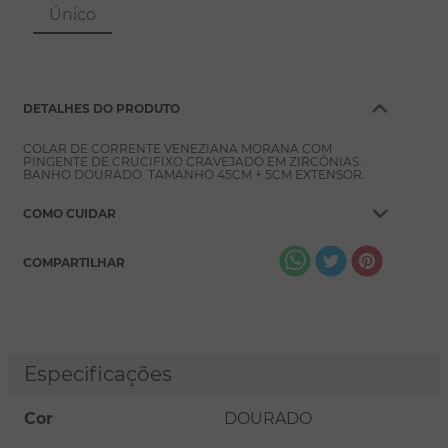
8
º
conjuntos
Único
9
º
escapulário
10
º
colar
DETALHES DO PRODUTO
COLAR DE CORRENTE VENEZIANA MORANA COM
PINGENTE DE CRUCIFIXO CRAVEJADO EM ZIRCÔNIAS.
BANHO DOURADO. TAMANHO 45CM + 5CM EXTENSOR.
COMO CUIDAR
COMPARTILHAR
Especificações
Cor
DOURADO