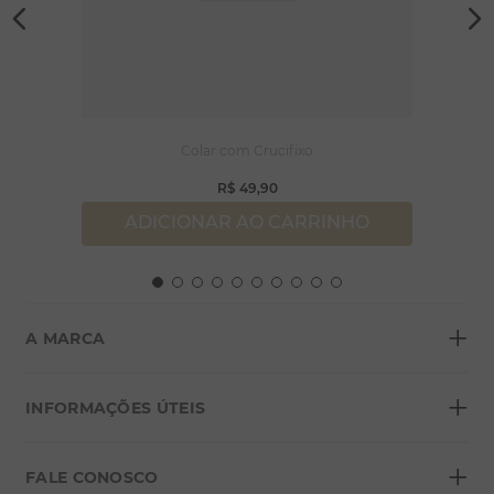
Colar com Crucifixo
R$
49
,
90
ADICIONAR AO CARRINHO
+
A MARCA
+
Sobre a Morana
INFORMAÇÕES ÚTEIS
Lojas
+
Blog
FALE CONOSCO
Seja um franqueado