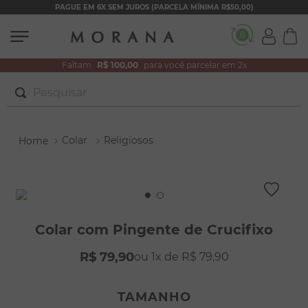
PAGUE EM 6X SEM JUROS (PARCELA MÍNIMA R$50,00)
Faltam
R$ 100,00
para você parcelar em 2x
Pesquisar
TERMOS MAIS BUSCADOS
Colar
Religiosos
1
º
brincos
2
º
colar duplo
3
º
pulseiras
4
º
colar coração
Colar com Pingente de Crucifixo
5
º
filhos
R$
79
,
90
1
R$
79
,
90
6
º
nossa senhora
7
º
pérola
TAMANHO