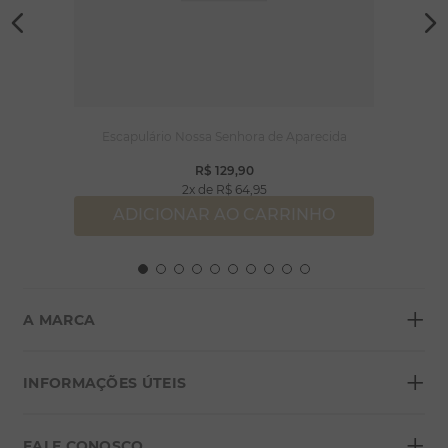
Escapulário Nossa Senhora de Aparecida
R$
129
,
90
2
R$
64
,
95
ADICIONAR AO CARRINHO
+
A MARCA
+
Sobre a Morana
INFORMAÇÕES ÚTEIS
Lojas
+
Blog
FALE CONOSCO
Seja um franqueado