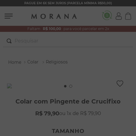
PAGUE EM 6X SEM JUROS (PARCELA MÍNIMA R$50,00)
Faltam
R$ 100,00
para você parcelar em 2x
Pesquisar
TERMOS MAIS BUSCADOS
Colar
Religiosos
1
º
brincos
2
º
colar duplo
3
º
pulseiras
4
º
colar coração
Colar com Pingente de Crucifixo
5
º
filhos
R$
79
,
90
1
R$
79
,
90
6
º
argola
7
º
nossa senhora
TAMANHO