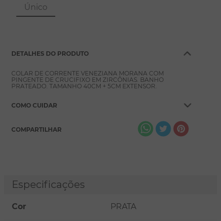
8
º
pérola
Único
9
º
escapulário
10
º
conjuntos
DETALHES DO PRODUTO
COLAR DE CORRENTE VENEZIANA MORANA COM
PINGENTE DE CRUCIFIXO EM ZIRCÔNIAS. BANHO
PRATEADO. TAMANHO 40CM + 5CM EXTENSOR.
COMO CUIDAR
COMPARTILHAR
Especificações
Cor
PRATA