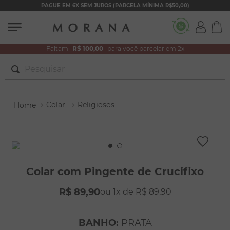
PAGUE EM 6X SEM JUROS (PARCELA MÍNIMA R$50,00)
Faltam
R$ 100,00
para você parcelar em 2x
Pesquisar
TERMOS MAIS BUSCADOS
Colar
Religiosos
1
º
brincos
2
º
colar duplo
3
º
filhos
4
º
pulseiras
Colar com Pingente de Crucifixo
5
º
colar coração
R$
89
,
90
1
R$
89
,
90
6
º
pérola
7
º
nossa senhora
BANHO
:
PRATA