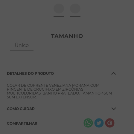
8
º
escapulário
9
º
conjuntos
10
º
coração
TAMANHO
Único
DETALHES DO PRODUTO
COLAR DE CORRENTE VENEZIANA MORANA COM
PINGENTE DE CRUCIFIXO EM ZIRCÔNIAS
MULTICOLORIDAS. BANHO PRATEADO. TAMANHO 45CM +
5CM EXTENSOR.
COMO CUIDAR
COMPARTILHAR