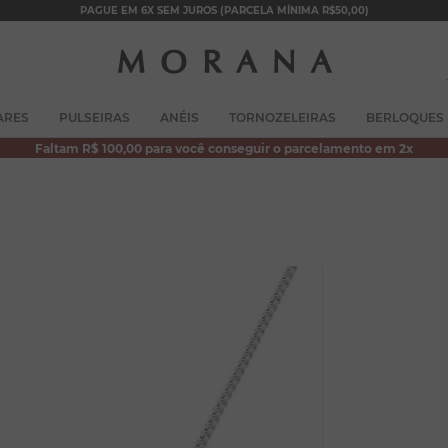
PAGUE EM 6X SEM JUROS (PARCELA MÍNIMA R$50,00)
TERMOS MAIS BUSCADOS
ARES
PULSEIRAS
ANÉIS
TORNOZELEIRAS
BERLOQUES
1
º
brincos
Faltam R$ 100,00 para você conseguir o parcelamento em 2x
2
º
colar duplo
3
º
filhos
4
º
pulseiras
5
º
colar coração
6
º
pérola
7
º
nossa senhora
8
º
escapulário
9
º
conjuntos
10
º
coração