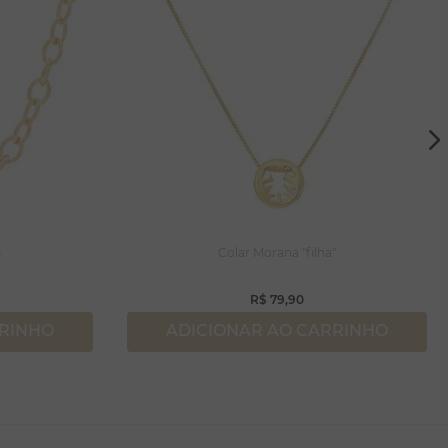
s
Colar Morana "filha"
R$
79
,
90
RRINHO
ADICIONAR AO CARRINHO