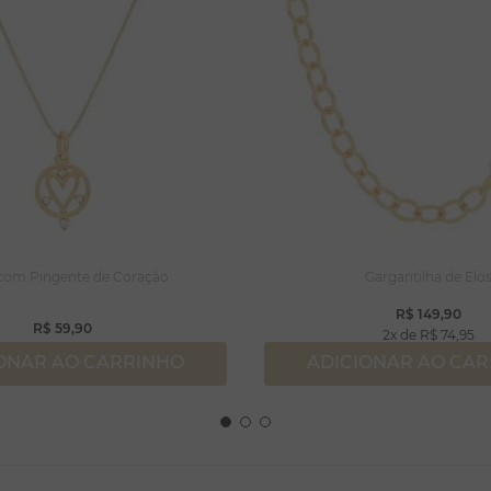
 com Pingente de Coração
Gargantilha de Elo
R$
149
,
90
R$
59
,
90
2
R$
74
,
95
ONAR AO CARRINHO
ADICIONAR AO CA