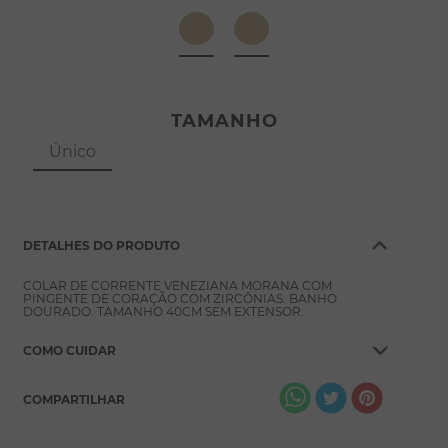
8
º
pérola
9
º
escapulário
10
º
colar
TAMANHO
Único
DETALHES DO PRODUTO
COLAR DE CORRENTE VENEZIANA MORANA COM
PINGENTE DE CORAÇÃO COM ZIRCÔNIAS. BANHO
DOURADO. TAMANHO 40CM SEM EXTENSOR.
COMO CUIDAR
COMPARTILHAR