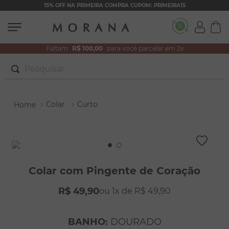
15% OFF NA PRIMEIRA COMPRA CUPOM: PRIMEIRA15
Faltam
R$ 100,00
para você parcelar em 2x
Pesquisar
TERMOS MAIS BUSCADOS
Colar
Curto
1
º
brincos
2
º
pulseiras
3
º
colar duplo
4
º
colar coração
Colar com Pingente de Coração
5
º
filhos
R$
49
,
90
1
R$
49
,
90
6
º
nossa senhora
7
º
argola
BANHO
:
DOURADO