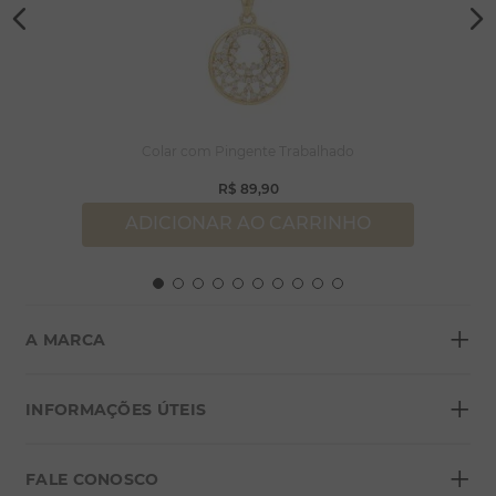
Colar com Pingente Trabalhado
R$
89
,
90
ADICIONAR AO CARRINHO
+
A MARCA
+
Sobre a Morana
INFORMAÇÕES ÚTEIS
Lojas
+
Blog
FALE CONOSCO
Seja um franqueado