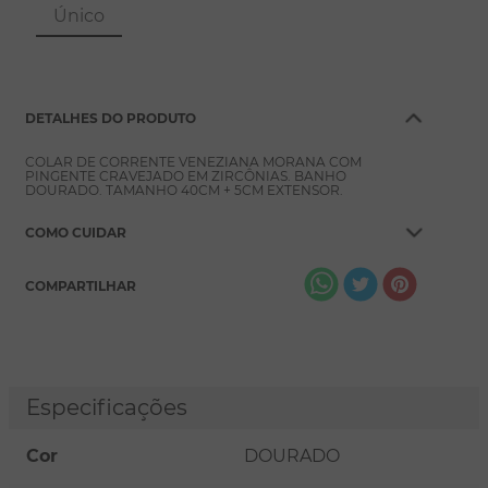
8
º
pérola
Único
9
º
escapulário
10
º
colar
DETALHES DO PRODUTO
COLAR DE CORRENTE VENEZIANA MORANA COM
PINGENTE CRAVEJADO EM ZIRCÔNIAS. BANHO
DOURADO. TAMANHO 40CM + 5CM EXTENSOR.
COMO CUIDAR
COMPARTILHAR
Especificações
Cor
DOURADO