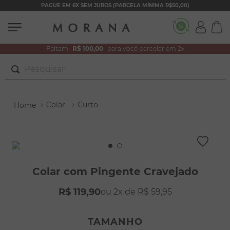
PAGUE EM 6X SEM JUROS (PARCELA MÍNIMA R$50,00)
Faltam
R$ 100,00
para você parcelar em 2x
Pesquisar
TERMOS MAIS BUSCADOS
Colar
Curto
1
º
brincos
2
º
colar duplo
3
º
pulseiras
4
º
colar coração
Colar com Pingente Cravejado
5
º
filhos
R$
119
,
90
2
R$
59
,
95
6
º
nossa senhora
7
º
argola
TAMANHO