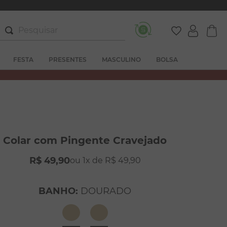
Pesquisar
FESTA
PRESENTES
MASCULINO
BOLSA
Colar com Pingente Cravejado
R$
49
,
90
1
R$
49
,
90
BANHO
:
DOURADO