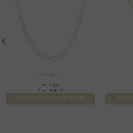
Colar de Elos
R$
129
,
90
2
R$
64
,
95
ADICIONAR AO CARRINHO
ADICI