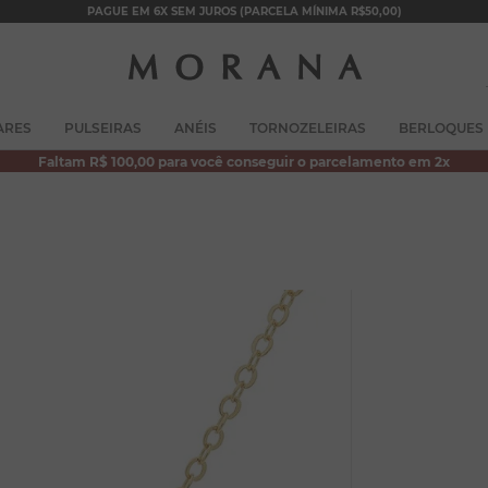
PAGUE EM 6X SEM JUROS (PARCELA MÍNIMA R$50,00)
TERMOS MAIS BUSCADOS
ARES
PULSEIRAS
ANÉIS
TORNOZELEIRAS
BERLOQUES
1
º
brincos
Faltam R$ 100,00 para você conseguir o parcelamento em 2x
2
º
colar duplo
3
º
pulseiras
4
º
colar coração
5
º
filhos
6
º
argola
7
º
nossa senhora
8
º
pérola
9
º
escapulário
10
º
conjuntos