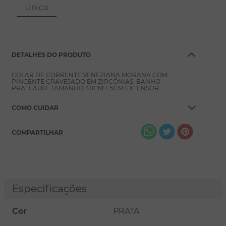
8
º
pérola
Único
9
º
escapulário
10
º
colar
DETALHES DO PRODUTO
COLAR DE CORRENTE VENEZIANA MORANA COM
PINGENTE CRAVEJADO EM ZIRCÔNIAS. BANHO
PRATEADO. TAMANHO 40CM + 5CM EXTENSOR.
COMO CUIDAR
COMPARTILHAR
Especificações
Cor
PRATA