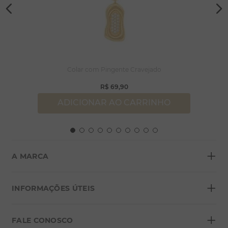
Colar com Pingente Cravejado
R$
69
,
90
ADICIONAR AO CARRINHO
+
A MARCA
+
Sobre a Morana
INFORMAÇÕES ÚTEIS
Lojas
+
Blog
FALE CONOSCO
Seja um franqueado