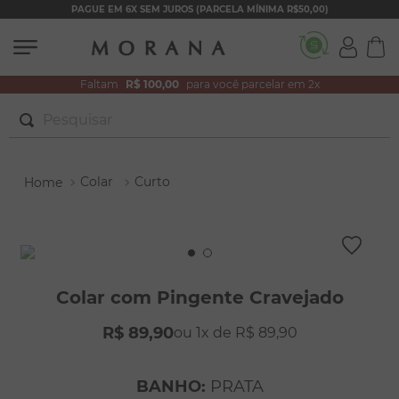
PAGUE EM 6X SEM JUROS (PARCELA MÍNIMA R$50,00)
Faltam
R$ 100,00
para você parcelar em 2x
Pesquisar
TERMOS MAIS BUSCADOS
Colar
Curto
1
º
brincos
2
º
colar duplo
3
º
pulseiras
4
º
colar coração
Colar com Pingente Cravejado
5
º
filhos
R$
89
,
90
1
R$
89
,
90
6
º
argola
7
º
nossa senhora
BANHO
:
PRATA