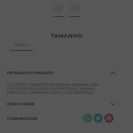
8
º
pérola
9
º
escapulário
10
º
conjuntos
TAMANHO
Único
DETALHES DO PRODUTO
COLAR DE CORRENTE VENEZIANA MORANA COM
PINGENTE CRAVEJADO EM ZIRCÔNIAS. BANHO
PRATEADO. TAMANHO 40CM + 5CM EXTENSOR.
COMO CUIDAR
COMPARTILHAR