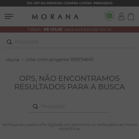
15% OFF NA PRIMEIRA COMPRA CUPOM: PRIMEIRA15
Faltam
R$ 100,00
para você parcelar em 2x
Pesquisar
TERMOS MAIS BUSCADOS
colar-com-pingente-1959748411
1
º
brincos
2
º
colar duplo
OPS, NÃO ENCONTRAMOS
RESULTADOS PARA A BUSCA
3
º
pulseiras
4
º
colar coração
Pesquisar
5
º
filhos
6
º
argola
TERMOS MAIS BUSCADOS
Verifique se a palavra foi digitada corretamente ou tente palavras menos
1
º
brincos
específicas
7
º
nossa senhora