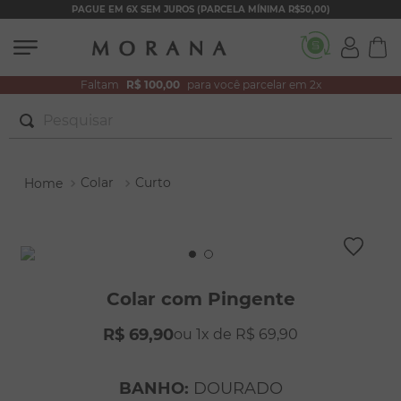
PAGUE EM 6X SEM JUROS (PARCELA MÍNIMA R$50,00)
Faltam
R$ 100,00
para você parcelar em 2x
Pesquisar
TERMOS MAIS BUSCADOS
Colar
Curto
1
º
brincos
2
º
colar duplo
3
º
pulseiras
4
º
colar coração
Colar com Pingente
5
º
filhos
R$
69
,
90
1
R$
69
,
90
6
º
argola
7
º
nossa senhora
BANHO
:
DOURADO