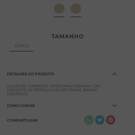
8
º
pérola
9
º
escapulário
10
º
conjuntos
TAMANHO
Único
DETALHES DO PRODUTO
COLAR DE CORRENTE VENEZIANA MORANA COM
PINGENTE DE PÉROLA COM ZIRCÔNIAS. BANHO
DOURADO.
COMO CUIDAR
COMPARTILHAR