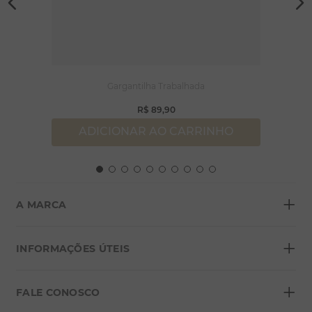
Gargantilha Trabalhada
R$
89
,
90
ADICIONAR AO CARRINHO
+
A MARCA
+
Sobre a Morana
INFORMAÇÕES ÚTEIS
Lojas
+
Blog
FALE CONOSCO
Seja um franqueado
Formas de pagamento