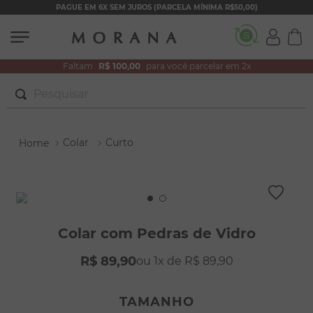
PAGUE EM 6X SEM JUROS (PARCELA MÍNIMA R$50,00)
Faltam
R$ 100,00
para você parcelar em 2x
Pesquisar
TERMOS MAIS BUSCADOS
Colar
Curto
1
º
brincos
2
º
pulseiras
3
º
colar duplo
4
º
colar coração
Colar com Pedras de Vidro
5
º
filhos
R$
89
,
90
1
R$
89
,
90
6
º
nossa senhora
7
º
argola
TAMANHO