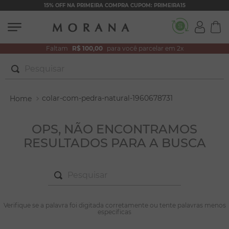
15% OFF NA PRIMEIRA COMPRA CUPOM: PRIMEIRA15
Faltam
R$ 100,00
para você parcelar em 2x
Pesquisar
TERMOS MAIS BUSCADOS
colar-com-pedra-natural-1960678731
1
º
brincos
2
º
colar duplo
OPS, NÃO ENCONTRAMOS
RESULTADOS PARA A BUSCA
3
º
pulseiras
4
º
colar coração
Pesquisar
5
º
filhos
6
º
nossa senhora
TERMOS MAIS BUSCADOS
Verifique se a palavra foi digitada corretamente ou tente palavras menos
1
º
brincos
específicas
7
º
pérola