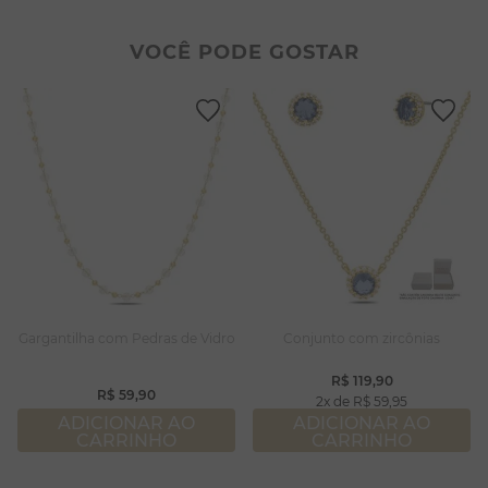
2
º
colar duplo
8
º
conjuntos
3
º
pulseiras
9
º
escapulário
VOCÊ PODE GOSTAR
4
º
colar coração
10
º
colar
5
º
filhos
6
º
nossa senhora
7
º
pérola
8
º
conjuntos
9
º
escapulário
10
º
colar
Gargantilha com Pedras de Vidro
Conjunto com zircônias
R$
119
,
90
R$
59
,
90
2
R$
59
,
95
ADICIONAR AO
ADICIONAR AO
CARRINHO
CARRINHO