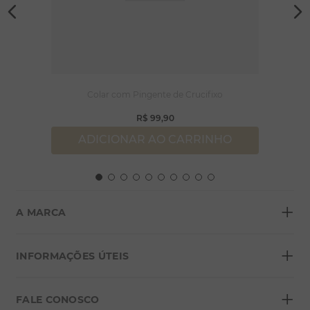
Colar com Pingente de Crucifixo
R$
99
,
90
ADICIONAR AO CARRINHO
+
A MARCA
+
Sobre a Morana
INFORMAÇÕES ÚTEIS
Lojas
+
Blog
FALE CONOSCO
Seja um franqueado