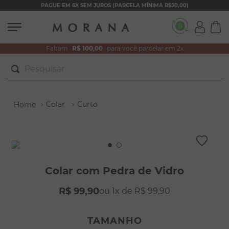
PAGUE EM 6X SEM JUROS (PARCELA MÍNIMA R$50,00)
Faltam
R$ 100,00
para você parcelar em 2x
Pesquisar
TERMOS MAIS BUSCADOS
Colar
Curto
1
º
brincos
2
º
colar duplo
3
º
pulseiras
4
º
colar coração
Colar com Pedra de Vidro
5
º
filhos
R$
99
,
90
1
R$
99
,
90
6
º
nossa senhora
7
º
argola
TAMANHO