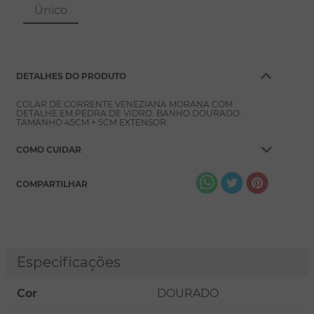
8
º
pérola
Único
9
º
escapulário
10
º
colar
DETALHES DO PRODUTO
COLAR DE CORRENTE VENEZIANA MORANA COM
DETALHE EM PEDRA DE VIDRO. BANHO DOURADO.
TAMANHO 45CM + 5CM EXTENSOR.
COMO CUIDAR
COMPARTILHAR
Especificações
Cor
DOURADO