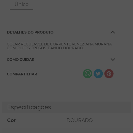
8
º
escapulário
Único
9
º
conjuntos
10
º
coração
DETALHES DO PRODUTO
COLAR REGULÁVEL DE CORRENTE VENEZIANA MORANA
COM OLHOS GREGOS. BANHO DOURADO.
COMO CUIDAR
COMPARTILHAR
Especificações
Cor
DOURADO