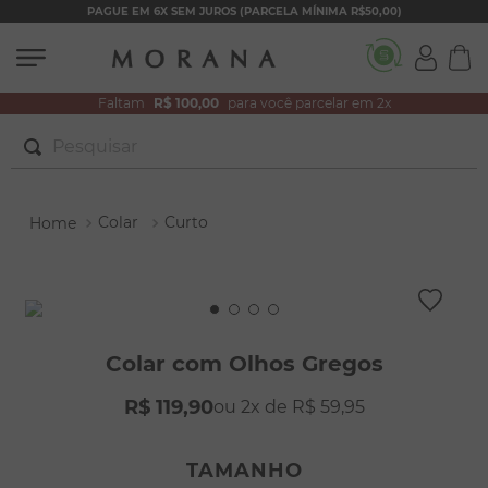
PAGUE EM 6X SEM JUROS (PARCELA MÍNIMA R$50,00)
Faltam
R$ 100,00
para você parcelar em 2x
Pesquisar
TERMOS MAIS BUSCADOS
Colar
Curto
1
º
brincos
2
º
colar duplo
3
º
filhos
4
º
pulseiras
Colar com Olhos Gregos
5
º
colar coração
R$
119
,
90
2
R$
59
,
95
6
º
pérola
7
º
nossa senhora
TAMANHO