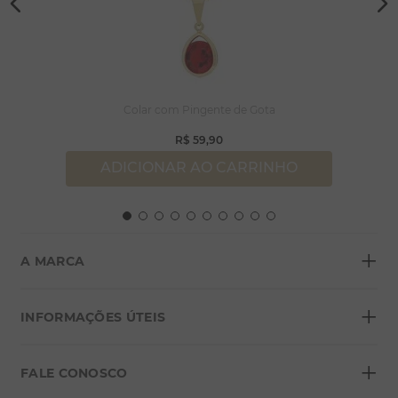
Colar com Pingente de Gota
R$
59
,
90
ADICIONAR AO CARRINHO
+
A MARCA
+
Sobre a Morana
INFORMAÇÕES ÚTEIS
Lojas
+
Blog
FALE CONOSCO
Seja um franqueado
Formas de pagamento