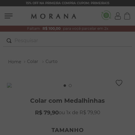
15% OFF NA PRIMEIRA COMPRA CUPOM: PRIMEIRA15
Faltam
R$ 100,00
para você parcelar em 2x
Pesquisar
TERMOS MAIS BUSCADOS
Colar
Curto
1
º
brincos
2
º
pulseiras
3
º
colar duplo
4
º
colar coração
Colar com Medalhinhas
5
º
filhos
R$
79
,
90
1
R$
79
,
90
6
º
nossa senhora
7
º
argola
TAMANHO