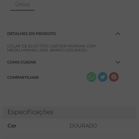
8
º
pérola
Único
9
º
escapulário
10
º
colar
DETALHES DO PRODUTO
COLAR DE ELOS TIPO CARTIER MORANA COM
MEDALHINHAS LISAS. BANHO DOURADO.
COMO CUIDAR
COMPARTILHAR
Especificações
Cor
DOURADO