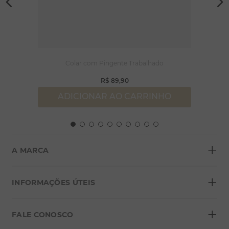
Colar com Pingente Trabalhado
R$
89
,
90
ADICIONAR AO CARRINHO
+
A MARCA
+
Sobre a Morana
INFORMAÇÕES ÚTEIS
Lojas
+
Blog
FALE CONOSCO
Seja um franqueado
Formas de pagamento