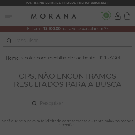
15% OFF NA PRIMEIRA COMPRA CUPOM: PRIMEIRA15
Faltam
R$ 100,00
para você parcelar em 2x
Pesquisar
TERMOS MAIS BUSCADOS
colar-com-medalha-de-sao-bento-1929577301
1
º
brincos
2
º
colar duplo
OPS, NÃO ENCONTRAMOS
RESULTADOS PARA A BUSCA
3
º
pulseiras
4
º
colar coração
Pesquisar
5
º
filhos
6
º
argola
TERMOS MAIS BUSCADOS
Verifique se a palavra foi digitada corretamente ou tente palavras menos
1
º
brincos
específicas
7
º
nossa senhora