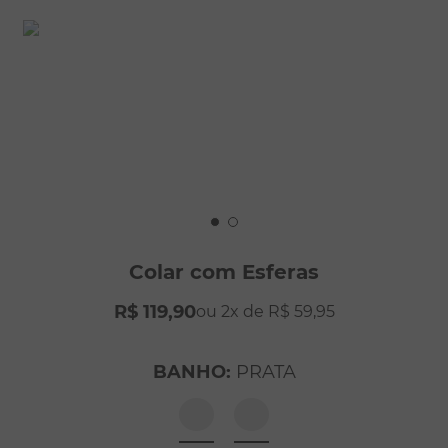
8
º
pérola
9
º
escapulário
10
º
conjuntos
Colar com Esferas
R$
119
,
90
2
R$
59
,
95
BANHO
:
PRATA