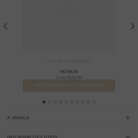
Colar de Cordão Baiano
R$
139
,
90
2
R$
69
,
95
ADICIONAR AO CARRINHO
+
A MARCA
+
Sobre a Morana
INFORMAÇÕES ÚTEIS