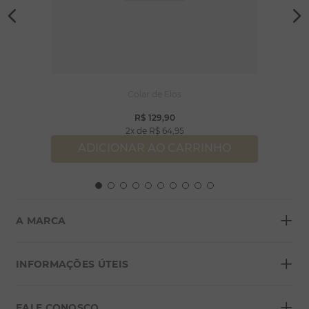
Colar de Elos
R$
129
,
90
2
R$
64
,
95
ADICIONAR AO CARRINHO
+
A MARCA
+
Sobre a Morana
INFORMAÇÕES ÚTEIS
Lojas
+
Blog
FALE CONOSCO
Seja um franqueado