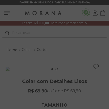
PAGUE EM 6X SEM JUROS (PARCELA MÍNIMA R$50,00)
Faltam
R$ 100,00
para você parcelar em 2x
Pesquisar
TERMOS MAIS BUSCADOS
Colar
Curto
1
º
brincos
2
º
colar duplo
3
º
pulseiras
4
º
colar coração
Colar com Detalhes Lisos
5
º
filhos
R$
69
,
90
1
R$
69
,
90
6
º
nossa senhora
7
º
pérola
TAMANHO