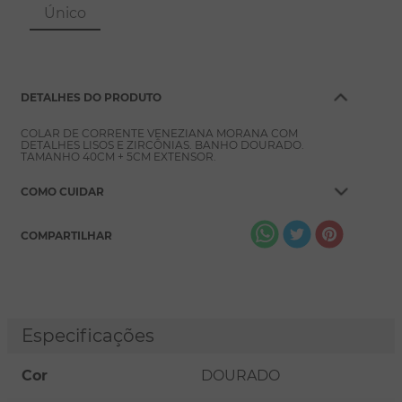
8
º
conjuntos
Único
9
º
escapulário
10
º
colar
DETALHES DO PRODUTO
COLAR DE CORRENTE VENEZIANA MORANA COM
DETALHES LISOS E ZIRCÔNIAS. BANHO DOURADO.
TAMANHO 40CM + 5CM EXTENSOR.
COMO CUIDAR
COMPARTILHAR
Especificações
Cor
DOURADO