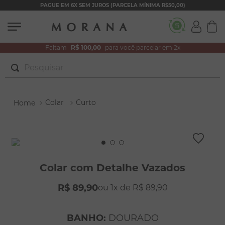
PAGUE EM 6X SEM JUROS (PARCELA MÍNIMA R$50,00)
Faltam
R$ 100,00
para você parcelar em 2x
Pesquisar
TERMOS MAIS BUSCADOS
Colar
Curto
1
º
brincos
2
º
colar duplo
3
º
filhos
4
º
pulseiras
Colar com Detalhe Vazados
5
º
colar coração
R$
89
,
90
1
R$
89
,
90
6
º
pérola
7
º
nossa senhora
BANHO
:
DOURADO