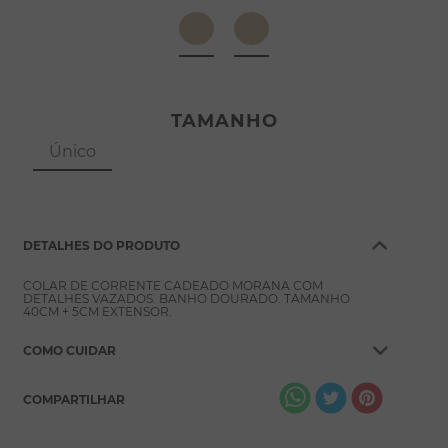
8
º
escapulário
9
º
conjuntos
10
º
coração
TAMANHO
Único
DETALHES DO PRODUTO
COLAR DE CORRENTE CADEADO MORANA COM
DETALHES VAZADOS. BANHO DOURADO. TAMANHO
40CM + 5CM EXTENSOR.
COMO CUIDAR
COMPARTILHAR