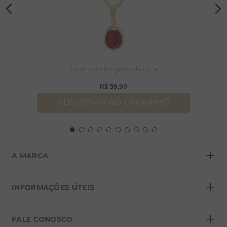
Colar com Pingente de Gota
R$
59
,
90
ADICIONAR AO CARRINHO
+
A MARCA
+
Sobre a Morana
INFORMAÇÕES ÚTEIS
Lojas
+
Blog
FALE CONOSCO
Seja um franqueado