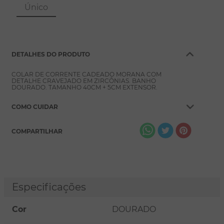
8
º
escapulário
Único
9
º
conjuntos
10
º
coração
DETALHES DO PRODUTO
COLAR DE CORRENTE CADEADO MORANA COM
DETALHE CRAVEJADO EM ZIRCÔNIAS. BANHO
DOURADO. TAMANHO 40CM + 5CM EXTENSOR.
COMO CUIDAR
COMPARTILHAR
Especificações
Cor
DOURADO