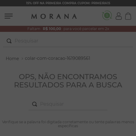
15% OFF NA PRIMEIRA COMPRA CUPOM: PRIMEIRA15
Faltam
R$ 100,00
para você parcelar em 2x
Pesquisar
TERMOS MAIS BUSCADOS
colar-com-coracao-1619089561
1
º
brincos
2
º
pulseiras
OPS, NÃO ENCONTRAMOS
RESULTADOS PARA A BUSCA
3
º
colar duplo
4
º
colar coração
Pesquisar
5
º
filhos
6
º
nossa senhora
TERMOS MAIS BUSCADOS
Verifique se a palavra foi digitada corretamente ou tente palavras menos
1
º
brincos
específicas
7
º
argola