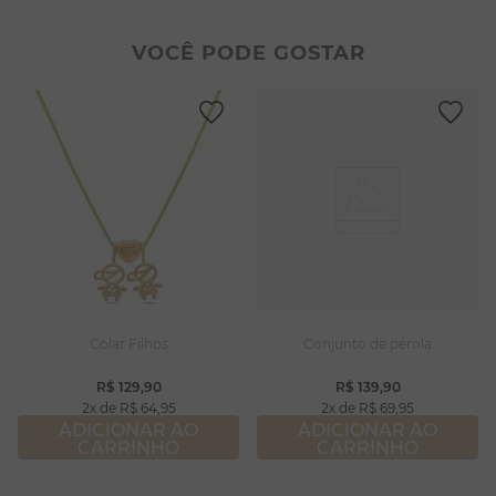
2
º
pulseiras
8
º
pérola
3
º
colar duplo
9
º
escapulário
VOCÊ PODE GOSTAR
4
º
colar coração
10
º
colar
5
º
filhos
6
º
nossa senhora
7
º
argola
8
º
pérola
9
º
escapulário
10
º
colar
Colar Filhos
Conjunto de pérola
R$
129
,
90
R$
139
,
90
2
R$
64
,
95
2
R$
69
,
95
ADICIONAR AO
ADICIONAR AO
CARRINHO
CARRINHO