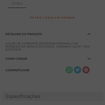
8
º
conjuntos
Único
9
º
escapulário
10
º
colar
Só tem 1 peça em estoque
DETALHES DO PRODUTO
COLAR DE CORRENTE VENEZIANA MORANA COM
BORBOLETAS. BANHO DOURADO. TAMANHO 45CM + 5CM
EXTENSOR.
COMO CUIDAR
COMPARTILHAR
Especificações