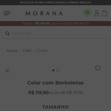
PAGUE EM 6X SEM JUROS (PARCELA MÍNIMA R$50,00)
Faltam
R$ 100,00
para você parcelar em 2x
Pesquisar
TERMOS MAIS BUSCADOS
Colar
Curto
1
º
brincos
2
º
colar duplo
3
º
pulseiras
4
º
colar coração
Colar com Borboletas
5
º
filhos
R$
119
,
90
2
R$
59
,
95
6
º
nossa senhora
7
º
pérola
TAMANHO