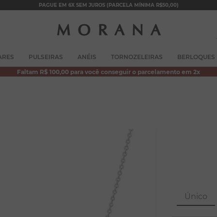
PAGUE EM 6X SEM JUROS (PARCELA MÍNIMA R$50,00)
TERMOS MAIS BUSCADOS
ARES
PULSEIRAS
ANÉIS
TORNOZELEIRAS
BERLOQUES
1
º
brincos
Faltam R$ 100,00 para você conseguir o parcelamento em 2x
2
º
colar duplo
3
º
pulseiras
4
º
colar coração
5
º
filhos
6
º
argola
7
º
nossa senhora
8
º
pérola
Único
9
º
escapulário
10
º
conjuntos