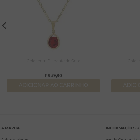
Colar com Pingente de Gota
Colar
R$
59
,
90
ADICIONAR AO CARRINHO
ADICI
A MARCA
INFORMAÇÕES Ú
Sobre a Morana
Venda Corporativ