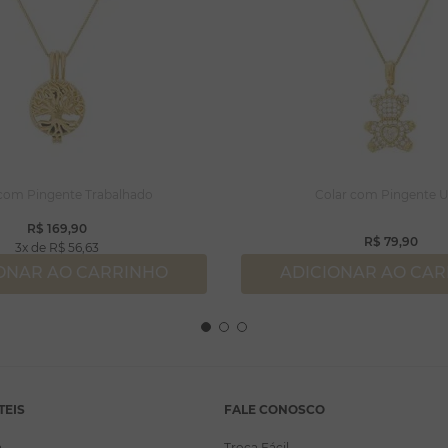
 com Pingente Trabalhado
Colar com Pingente U
R$
169
,
90
R$
79
,
90
3
R$
56
,
63
ONAR AO CARRINHO
ADICIONAR AO CA
TEIS
FALE CONOSCO
a
Troca Fácil