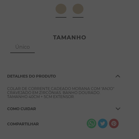
8
º
escapulário
9
º
conjuntos
10
º
coração
TAMANHO
Único
DETALHES DO PRODUTO
COLAR DE CORRENTE CADEADO MORANA COM "ANJO"
CRAVEJADO EM ZIRCÔNIAS. BANHO DOURADO.
TAMANHO 40CM + 5CM EXTENSOR.
COMO CUIDAR
COMPARTILHAR