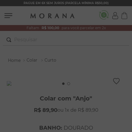
PAGUE EM 6X SEM JUROS (PARCELA MÍNIMA R$50,00)
Faltam
R$ 100,00
para você parcelar em 2x
Pesquisar
TERMOS MAIS BUSCADOS
Colar
Curto
1
º
brincos
2
º
colar duplo
3
º
filhos
4
º
pulseiras
Colar com "Anjo"
5
º
colar coração
R$
89
,
90
1
R$
89
,
90
6
º
pérola
7
º
nossa senhora
BANHO
:
DOURADO