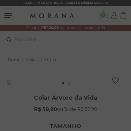
PAGUE EM 6X SEM JUROS (PARCELA MÍNIMA R$50,00)
Faltam
R$ 100,00
para você parcelar em 2x
Pesquisar
TERMOS MAIS BUSCADOS
Colar
Curto
1
º
brincos
2
º
colar duplo
3
º
pulseiras
4
º
colar coração
Colar Árvore da Vida
5
º
filhos
R$
59
,
90
1
R$
59
,
90
6
º
nossa senhora
7
º
argola
TAMANHO