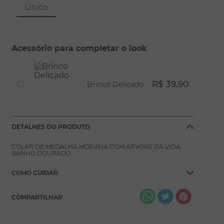
8
º
pérola
Único
9
º
escapulário
10
º
colar
Acessório para completar o look
R$ 39,90
Brinco Delicado
DETALHES DO PRODUTO
COLAR DE MEDALHA MORANA COM ARVORE DA VIDA.
BANHO DOURADO.
COMO CUIDAR
COMPARTILHAR