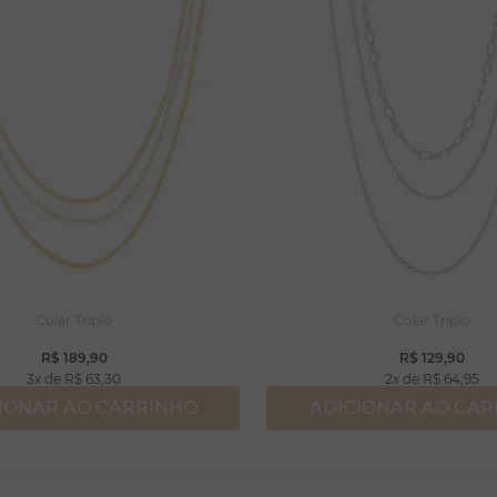
Colar Triplo
Colar Triplo
R$
189
,
90
R$
129
,
90
3
R$
63
,
30
2
R$
64
,
95
IONAR AO CARRINHO
ADICIONAR AO CA