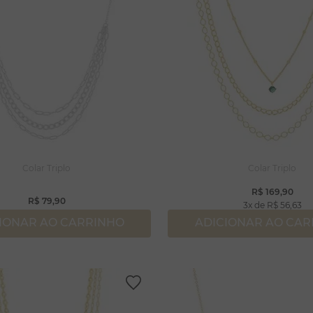
Colar Triplo
Colar Triplo
R$
169
,
90
R$
79
,
90
3
R$
56
,
63
IONAR AO CARRINHO
ADICIONAR AO CA