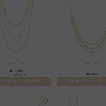
Colar Triplo
Colar Triplo
R$
149
,
90
R$
79
,
90
2
R$
74
,
95
IONAR AO CARRINHO
ADICIONAR AO CA