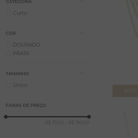
CATEGORIA
PULSEIRA BERLOQUE
VER TODOS
RELICÁRIO
RÍGIDOS
RELIGIOSOS
Curto
RIVIERA
PÉROLA
SIGNOS
SIGNOS
COR
SNAKE
TRIPLO
DOURADO
VER TODOS
PRATA
TAMANHO
Único
ADIC
FAIXAS DE PREÇO
R$ 79,00
–
R$ 190,00