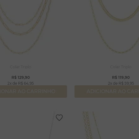
Colar Triplo
Colar Triplo
R$
129
,
90
R$
119
,
90
2
R$
64
,
95
2
R$
59
,
95
IONAR AO CARRINHO
ADICIONAR AO CA