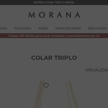
ENTREGA PARA TODO O BRASIL
TERMOS MAIS BUSCADOS
ARES
PULSEIRAS
ANÉIS
TORNOZELEIRAS
BERLOQUES
1
º
brincos
Faltam R$ 100,00 para você conseguir o parcelamento em 2x
2
º
colar duplo
3
º
pulseiras
COLAR TRIPLO
4
º
colar coração
5
º
filhos
VISUALIZ
6
º
argola
7
º
nossa senhora
8
º
pérola
9
º
escapulário
10
º
conjuntos