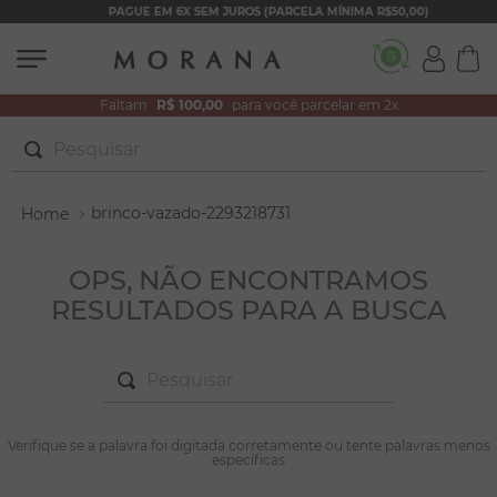
PAGUE EM 6X SEM JUROS (PARCELA MÍNIMA R$50,00)
Faltam
R$ 100,00
para você parcelar em 2x
Pesquisar
TERMOS MAIS BUSCADOS
brinco-vazado-2293218731
1
º
brincos
2
º
colar duplo
OPS, NÃO ENCONTRAMOS
RESULTADOS PARA A BUSCA
3
º
filhos
4
º
pulseiras
Pesquisar
5
º
colar coração
6
º
pérola
TERMOS MAIS BUSCADOS
Verifique se a palavra foi digitada corretamente ou tente palavras menos
1
º
brincos
específicas
7
º
nossa senhora