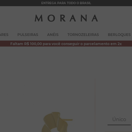
ENTREGA PARA TODO O BRASIL
TERMOS MAIS BUSCADOS
ARES
PULSEIRAS
ANÉIS
TORNOZELEIRAS
BERLOQUES
1
º
brincos
Faltam R$ 100,00 para você conseguir o parcelamento em 2x
2
º
colar duplo
3
º
pulseiras
4
º
colar coração
5
º
filhos
6
º
nossa senhora
7
º
pérola
8
º
conjuntos
Único
9
º
escapulário
10
º
colar