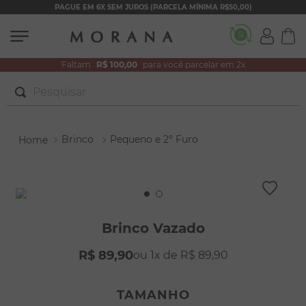
PAGUE EM 6X SEM JUROS (PARCELA MÍNIMA R$50,00)
Faltam
R$ 100,00
para você parcelar em 2x
Pesquisar
TERMOS MAIS BUSCADOS
Brinco
Pequeno e 2º Furo
1
º
brincos
2
º
colar duplo
3
º
pulseiras
4
º
colar coração
Brinco Vazado
5
º
filhos
R$
89
,
90
1
R$
89
,
90
6
º
nossa senhora
7
º
argola
TAMANHO