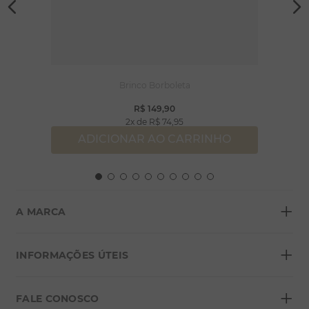
Brinco Borboleta
R$
149
,
90
2
R$
74
,
95
ADICIONAR AO CARRINHO
+
A MARCA
+
Sobre a Morana
INFORMAÇÕES ÚTEIS
Lojas
+
Blog
FALE CONOSCO
Seja um franqueado