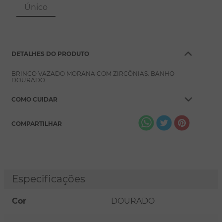
8
º
pérola
Único
9
º
escapulário
10
º
colar
DETALHES DO PRODUTO
BRINCO VAZADO MORANA COM ZIRCÔNIAS. BANHO
DOURADO.
COMO CUIDAR
COMPARTILHAR
Especificações
Cor
DOURADO