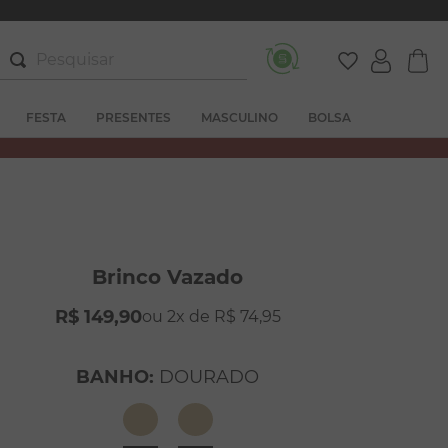
Pesquisar
FESTA
PRESENTES
MASCULINO
BOLSA
Brinco Vazado
R$
149
,
90
2
R$
74
,
95
BANHO
:
DOURADO