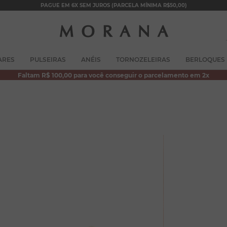
PAGUE EM 6X SEM JUROS (PARCELA MÍNIMA R$50,00)
TERMOS MAIS BUSCADOS
ARES
PULSEIRAS
ANÉIS
TORNOZELEIRAS
BERLOQUES
1
º
brincos
Faltam R$ 100,00 para você conseguir o parcelamento em 2x
2
º
colar duplo
3
º
filhos
4
º
pulseiras
5
º
colar coração
6
º
pérola
7
º
nossa senhora
8
º
escapulário
9
º
conjuntos
10
º
coração