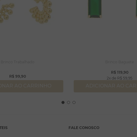
Brinco Trabalhado
Brinco Baguete
R$
119
,
90
R$
99
,
90
2
R$
59
,
95
ONAR AO CARRINHO
ADICIONAR AO CA
TEIS
FALE CONOSCO