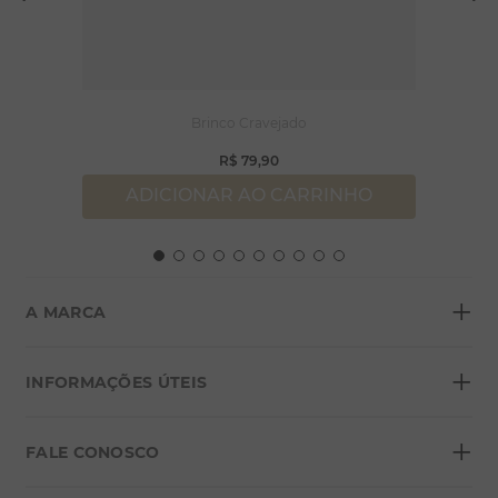
Brinco Cravejado
R$
79
,
90
ADICIONAR AO CARRINHO
+
A MARCA
+
Sobre a Morana
INFORMAÇÕES ÚTEIS
Lojas
+
Blog
FALE CONOSCO
Seja um franqueado
Formas de pagamento
Grupo Morana