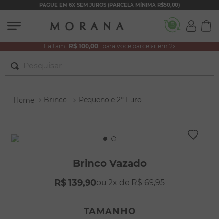
PAGUE EM 6X SEM JUROS (PARCELA MÍNIMA R$50,00)
Faltam
R$ 100,00
para você parcelar em 2x
Pesquisar
TERMOS MAIS BUSCADOS
Brinco
Pequeno e 2º Furo
1
º
brincos
2
º
colar duplo
3
º
pulseiras
4
º
colar coração
Brinco Vazado
5
º
filhos
R$
139
,
90
2
R$
69
,
95
6
º
nossa senhora
7
º
pérola
TAMANHO