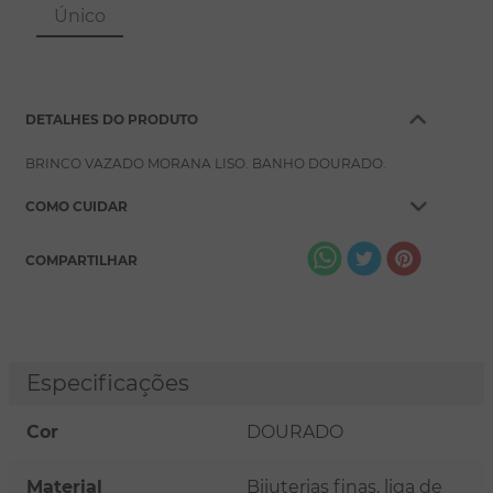
8
º
conjuntos
Único
9
º
escapulário
10
º
colar
DETALHES DO PRODUTO
BRINCO VAZADO MORANA LISO. BANHO DOURADO.
COMO CUIDAR
COMPARTILHAR
Especificações
Cor
DOURADO
Material
Bijuterias finas, liga de