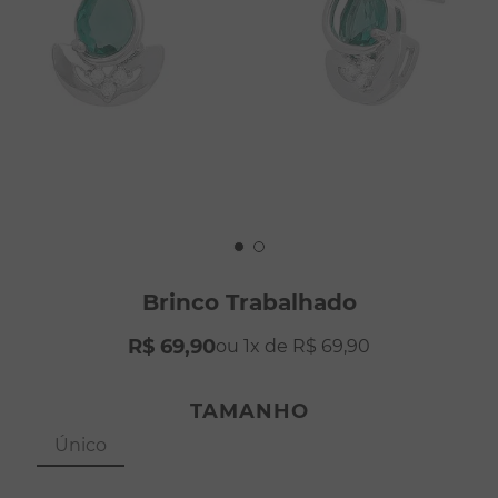
8
º
pérola
9
º
escapulário
10
º
colar
Brinco Trabalhado
R$
69
,
90
1
R$
69
,
90
TAMANHO
Único