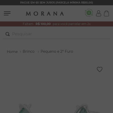
PAGUE EM 6X SEM JUROS (PARCELA MÍNIMA R$50,00)
Faltam
R$ 100,00
para você parcelar em 2x
Pesquisar
TERMOS MAIS BUSCADOS
Brinco
Pequeno e 2º Furo
1
º
brincos
2
º
pulseiras
3
º
colar duplo
4
º
colar coração
5
º
filhos
6
º
nossa senhora
7
º
argola