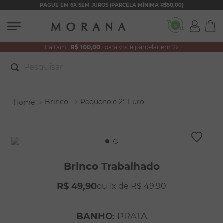
PAGUE EM 6X SEM JUROS (PARCELA MÍNIMA R$50,00)
Faltam
R$ 100,00
para você parcelar em 2x
Pesquisar
TERMOS MAIS BUSCADOS
Brinco
Pequeno e 2º Furo
1
º
brincos
2
º
colar duplo
3
º
pulseiras
4
º
colar coração
Brinco Trabalhado
5
º
filhos
R$
49
,
90
1
R$
49
,
90
6
º
nossa senhora
7
º
argola
BANHO
:
PRATA