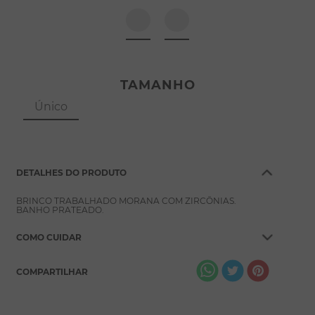
8
º
pérola
9
º
escapulário
10
º
colar
TAMANHO
Único
DETALHES DO PRODUTO
BRINCO TRABALHADO MORANA COM ZIRCÔNIAS.
BANHO PRATEADO.
COMO CUIDAR
COMPARTILHAR