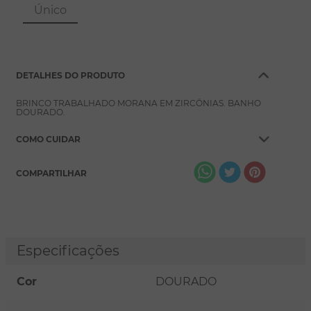
8
º
pérola
Único
9
º
escapulário
10
º
colar
DETALHES DO PRODUTO
BRINCO TRABALHADO MORANA EM ZIRCÔNIAS. BANHO
DOURADO.
COMO CUIDAR
COMPARTILHAR
Especificações
Cor
DOURADO