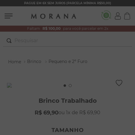
PAGUE EM 6X SEM JUROS (PARCELA MÍNIMA R$50,00)
Faltam
R$ 100,00
para você parcelar em 2x
Pesquisar
TERMOS MAIS BUSCADOS
Brinco
Pequeno e 2º Furo
1
º
brincos
2
º
pulseiras
3
º
colar duplo
4
º
colar coração
Brinco Trabalhado
5
º
filhos
R$
69
,
90
1
R$
69
,
90
6
º
nossa senhora
7
º
argola
TAMANHO