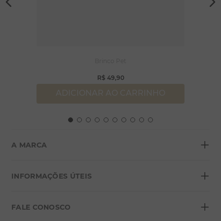
Brinco Pet
R$
49
,
90
ADICIONAR AO CARRINHO
+
A MARCA
+
Sobre a Morana
INFORMAÇÕES ÚTEIS
Lojas
+
Blog
FALE CONOSCO
Seja um franqueado
Formas de pagamento