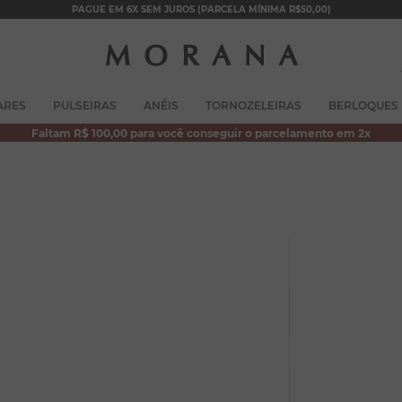
PAGUE EM 6X SEM JUROS (PARCELA MÍNIMA R$50,00)
TERMOS MAIS BUSCADOS
ARES
PULSEIRAS
ANÉIS
TORNOZELEIRAS
BERLOQUES
1
º
brincos
Faltam R$ 100,00 para você conseguir o parcelamento em 2x
2
º
colar duplo
3
º
pulseiras
4
º
colar coração
5
º
filhos
6
º
nossa senhora
7
º
pérola
8
º
conjuntos
9
º
escapulário
10
º
colar