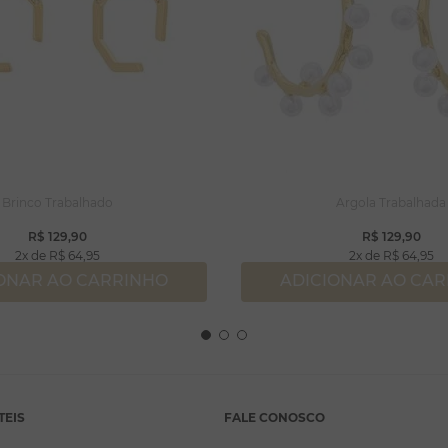
Brinco Trabalhado
Argola Trabalhada
R$
129
,
90
R$
129
,
90
2
R$
64
,
95
2
R$
64
,
95
ONAR AO CARRINHO
ADICIONAR AO CA
TEIS
FALE CONOSCO