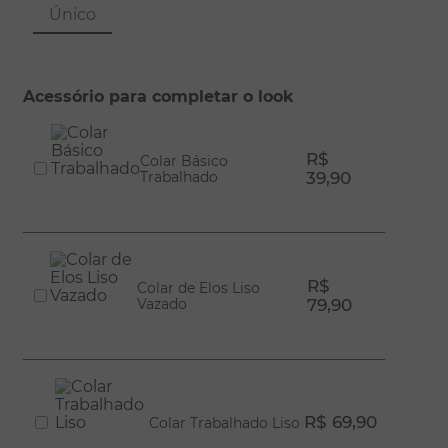
8
º
escapulário
Único
9
º
conjuntos
10
º
coração
Acessório para completar o look
R$
Colar Básico
Trabalhado
39,90
R$
Colar de Elos Liso
Vazado
79,90
R$ 69,90
Colar Trabalhado Liso