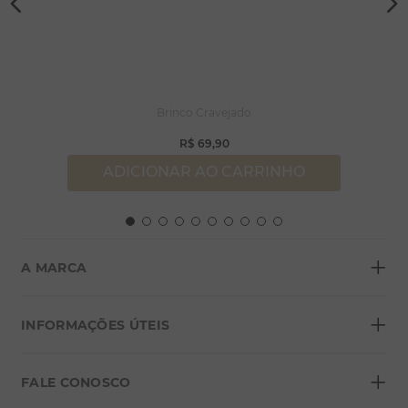
Brinco Cravejado
R$
69
,
90
ADICIONAR AO CARRINHO
+
A MARCA
+
Sobre a Morana
INFORMAÇÕES ÚTEIS
Lojas
+
Blog
FALE CONOSCO
Seja um franqueado
Formas de pagamento