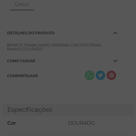
8
º
escapulário
Único
9
º
conjuntos
10
º
coração
DETALHES DO PRODUTO
BRINCO TRABALHADO MORANA COM ZIRCÔNIAS.
BANHO DOURADO.
COMO CUIDAR
COMPARTILHAR
Especificações
Cor
DOURADO