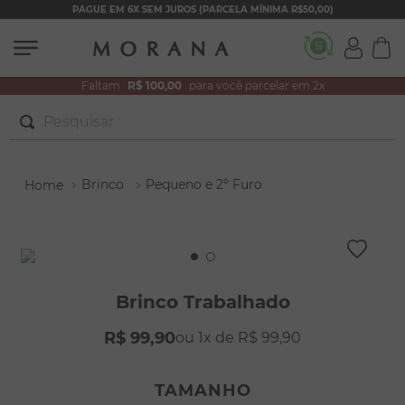
PAGUE EM 6X SEM JUROS (PARCELA MÍNIMA R$50,00)
Faltam
R$ 100,00
para você parcelar em 2x
Pesquisar
TERMOS MAIS BUSCADOS
Brinco
Pequeno e 2º Furo
1
º
brincos
2
º
colar duplo
3
º
filhos
4
º
pulseiras
Brinco Trabalhado
5
º
colar coração
R$
99
,
90
1
R$
99
,
90
6
º
pérola
7
º
nossa senhora
TAMANHO