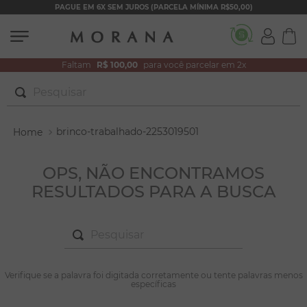
PAGUE EM 6X SEM JUROS (PARCELA MÍNIMA R$50,00)
Faltam
R$ 100,00
para você parcelar em 2x
Pesquisar
TERMOS MAIS BUSCADOS
brinco-trabalhado-2253019501
1
º
brincos
2
º
colar duplo
OPS, NÃO ENCONTRAMOS
RESULTADOS PARA A BUSCA
3
º
pulseiras
4
º
colar coração
Pesquisar
5
º
filhos
6
º
argola
TERMOS MAIS BUSCADOS
Verifique se a palavra foi digitada corretamente ou tente palavras menos
1
º
brincos
específicas
7
º
nossa senhora