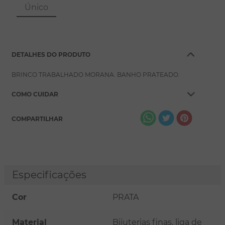
8
º
escapulário
Único
9
º
conjuntos
10
º
coração
DETALHES DO PRODUTO
BRINCO TRABALHADO MORANA. BANHO PRATEADO.
COMO CUIDAR
COMPARTILHAR
Especificações
Cor
PRATA
Material
Bijuterias finas, liga de