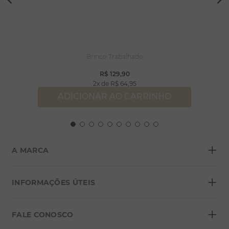
Brinco Trabalhado
R$
129
,
90
2
R$
64
,
95
ADICIONAR AO CARRINHO
+
A MARCA
+
Sobre a Morana
INFORMAÇÕES ÚTEIS
Lojas
+
Blog
FALE CONOSCO
Seja um franqueado
Formas de pagamento