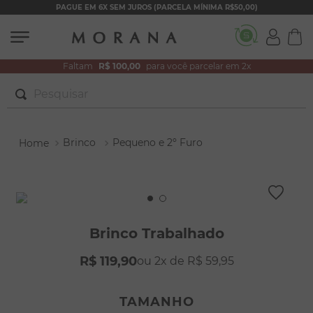
PAGUE EM 6X SEM JUROS (PARCELA MÍNIMA R$50,00)
Faltam
R$ 100,00
para você parcelar em 2x
Pesquisar
TERMOS MAIS BUSCADOS
Brinco
Pequeno e 2º Furo
1
º
brincos
2
º
colar duplo
3
º
filhos
4
º
pulseiras
Brinco Trabalhado
5
º
colar coração
R$
119
,
90
2
R$
59
,
95
6
º
pérola
7
º
nossa senhora
TAMANHO