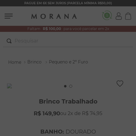
PAGUE EM 6X SEM JUROS (PARCELA MÍNIMA R$50,00)
Faltam
R$ 100,00
para você parcelar em 2x
Pesquisar
TERMOS MAIS BUSCADOS
Brinco
Pequeno e 2º Furo
1
º
brincos
2
º
colar duplo
3
º
pulseiras
4
º
colar coração
Brinco Trabalhado
5
º
filhos
R$
149
,
90
2
R$
74
,
95
6
º
nossa senhora
7
º
pérola
BANHO
:
DOURADO