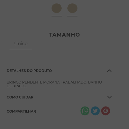
8
º
conjuntos
9
º
escapulário
10
º
colar
TAMANHO
Único
DETALHES DO PRODUTO
BRINCO PENDENTE MORANA TRABALHADO. BANHO
DOURADO.
COMO CUIDAR
COMPARTILHAR