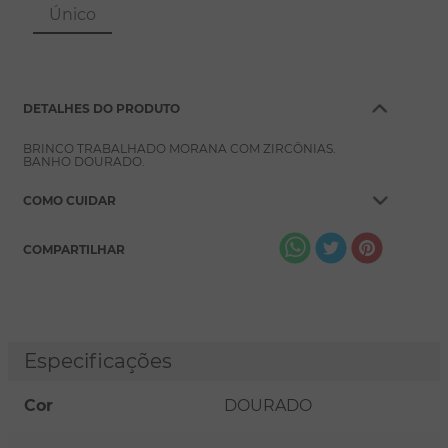
8
º
pérola
Único
9
º
escapulário
10
º
conjuntos
DETALHES DO PRODUTO
BRINCO TRABALHADO MORANA COM ZIRCÔNIAS.
BANHO DOURADO.
COMO CUIDAR
COMPARTILHAR
Especificações
Cor
DOURADO