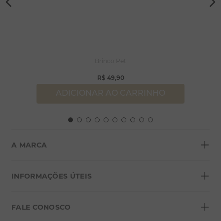
Brinco Pet
R$
49
,
90
ADICIONAR AO CARRINHO
+
A MARCA
+
Sobre a Morana
INFORMAÇÕES ÚTEIS
Lojas
+
Blog
FALE CONOSCO
Seja um franqueado
Formas de pagamento