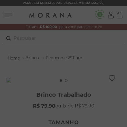
PAGUE EM 6X SEM JUROS (PARCELA MÍNIMA R$50,00)
Faltam
R$ 100,00
para você parcelar em 2x
Pesquisar
TERMOS MAIS BUSCADOS
Brinco
Pequeno e 2º Furo
1
º
brincos
2
º
colar duplo
3
º
pulseiras
4
º
colar coração
Brinco Trabalhado
5
º
filhos
R$
79
,
90
1
R$
79
,
90
6
º
argola
7
º
nossa senhora
TAMANHO