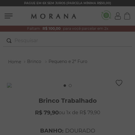
PAGUE EM 6X SEM JUROS (PARCELA MÍNIMA R$50,00)
Faltam
R$ 100,00
para você parcelar em 2x
Pesquisar
TERMOS MAIS BUSCADOS
Brinco
Pequeno e 2º Furo
1
º
brincos
2
º
colar duplo
3
º
filhos
4
º
pulseiras
Brinco Trabalhado
5
º
colar coração
R$
79
,
90
1
R$
79
,
90
6
º
pérola
7
º
nossa senhora
BANHO
:
DOURADO