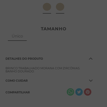
8
º
escapulário
9
º
conjuntos
10
º
coração
TAMANHO
Único
DETALHES DO PRODUTO
BRINCO TRABALHADO MORANA COM ZIRCÔNIAS.
BANHO DOURADO.
COMO CUIDAR
COMPARTILHAR