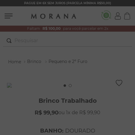
PAGUE EM 6X SEM JUROS (PARCELA MÍNIMA R$50,00)
Faltam
R$ 100,00
para você parcelar em 2x
Pesquisar
TERMOS MAIS BUSCADOS
Brinco
Pequeno e 2º Furo
1
º
brincos
2
º
colar duplo
3
º
pulseiras
4
º
colar coração
Brinco Trabalhado
5
º
filhos
R$
99
,
90
1
R$
99
,
90
6
º
nossa senhora
7
º
argola
BANHO
:
DOURADO