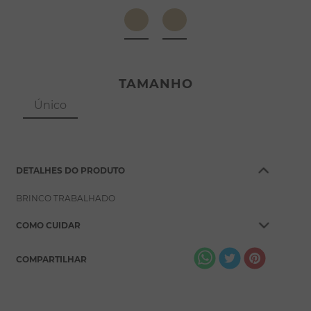
8
º
pérola
9
º
escapulário
10
º
colar
TAMANHO
Único
DETALHES DO PRODUTO
BRINCO TRABALHADO
COMO CUIDAR
COMPARTILHAR