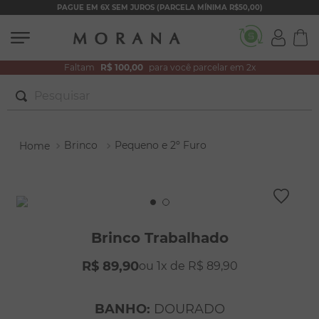
PAGUE EM 6X SEM JUROS (PARCELA MÍNIMA R$50,00)
Faltam
R$ 100,00
para você parcelar em 2x
Pesquisar
TERMOS MAIS BUSCADOS
Brinco
Pequeno e 2º Furo
1
º
brincos
2
º
colar duplo
3
º
filhos
4
º
pulseiras
Brinco Trabalhado
5
º
colar coração
R$
89
,
90
1
R$
89
,
90
6
º
pérola
7
º
nossa senhora
BANHO
:
DOURADO