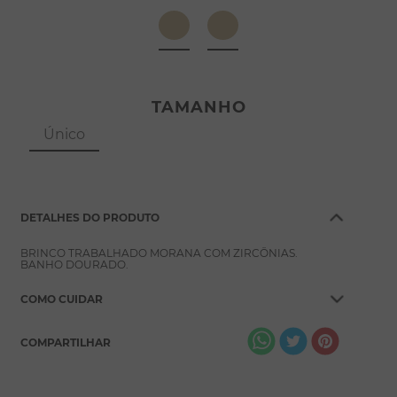
8
º
escapulário
9
º
conjuntos
10
º
coração
TAMANHO
Único
DETALHES DO PRODUTO
BRINCO TRABALHADO MORANA COM ZIRCÔNIAS.
BANHO DOURADO.
COMO CUIDAR
COMPARTILHAR